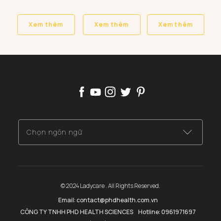
Xem thêm
Xem thêm
Xem thêm
Chọn ngôn ngữ
Việt Nam (Tiếng Việt)
Mỹ (Tiếng Anh)
© 2024 Ladycare . All Rights Reserved.
Email: contact@phdhealth.com.vn
CÔNG TY TNHH PHD HEALTH SCIENCES
Hotline: 0961971697