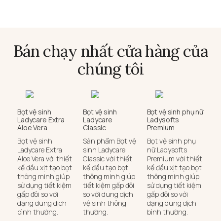
Bán chạy nhất cửa hàng của
chúng tôi
Bọt vệ sinh
Bọt vệ sinh
Bọt vệ sinh phụ nữ
Ladycare Extra
Ladycare
Ladysofts
Aloe Vera
Classic
Premium
Bọt vệ sinh
Sản phẩm Bọt vệ
Bọt vệ sinh phụ
Ladycare Extra
sinh Ladycare
nữ Ladysofts
Aloe Vera với thiết
Classic với thiết
Premium với thiết
kế đầu xịt tạo bọt
kế đầu tạo bọt
kế đầu xịt tạo bọt
thông minh giúp
thông minh giúp
thông minh giúp
sử dụng tiết kiệm
tiết kiệm gấp đôi
sử dụng tiết kiệm
gấp đôi so với
so với dung dịch
gấp đôi so với
dạng dung dịch
vệ sinh thông
dạng dung dịch
bình thường.
thường.
bình thường.