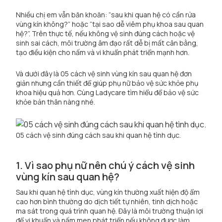
Nhiều chị em vẫn băn khoăn: “sau khi quan hệ có cần rửa
vùng kín không?” hoặc “tại sao dễ viêm phụ khoa sau quan
hệ?”. Trên thực tế, nếu không vệ sinh đúng cách hoặc vệ
sinh sai cách, môi trường âm đạo rất dễ bị mất cân bằng,
tạo điều kiện cho nấm và vi khuẩn phát triển mạnh hơn.
Và dưới đây là 05 cách vệ sinh vùng kín sau quan hệ đơn
giản nhưng cần thiết để giúp phụ nữ bảo vệ sức khỏe phụ
khoa hiệu quả hơn. Cùng
Ladycare
tìm hiểu để bảo vệ sức
khỏe bản thân nàng nhé.
05 cách vệ sinh đúng cách sau khi quan hệ tình dục.
1. Vì sao phụ nữ nên chú ý cách vệ sinh
vùng kín sau quan hệ?
Sau khi quan hệ tình dục, vùng kín thường xuất hiện độ ẩm
cao hơn bình thường do dịch tiết tự nhiên, tinh dịch hoặc
ma sát trong quá trình quan hệ. Đây là môi trường thuận lợi
để vi khuẩn và nấm men phát triển nếu không được làm