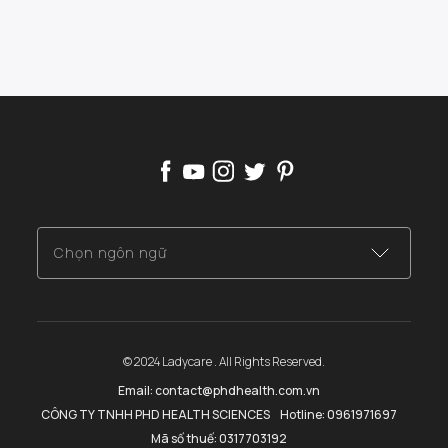
Chọn ngôn ngữ
Việt Nam (Tiếng Việt)
Mỹ (Tiếng Anh)
© 2024 Ladycare . All Rights Reserved.
Email: contact@phdhealth.com.vn
CÔNG TY TNHH PHD HEALTH SCIENCES
Hotline: 0961971697
Mã số thuế: 0317703192