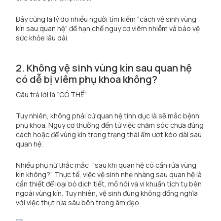
Đây cũng là lý do nhiều người tìm kiếm “cách vệ sinh vùng
kín sau quan hệ” để hạn chế nguy cơ viêm nhiễm và bảo vệ
sức khỏe lâu dài.
2. Không vệ sinh vùng kín sau quan hệ
có dễ bị viêm phụ khoa không?
Câu trả lời là “CÓ THỂ”.
Tuy nhiên, không phải cứ quan hệ tình dục là sẽ mắc bệnh
phụ khoa. Nguy cơ thường đến từ việc chăm sóc chưa đúng
cách hoặc để vùng kín trong trạng thái ẩm ướt kéo dài sau
quan hệ.
Nhiều phụ nữ thắc mắc: “sau khi quan hệ có cần rửa vùng
kín không?”. Thực tế, việc vệ sinh nhẹ nhàng sau quan hệ là
cần thiết để loại bỏ dịch tiết, mồ hôi và vi khuẩn tích tụ bên
ngoài vùng kín. Tuy nhiên, vệ sinh đúng không đồng nghĩa
với việc thụt rửa sâu bên trong âm đạo.